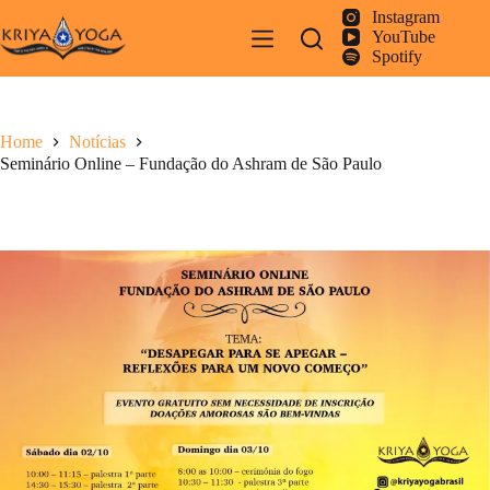
Pular
Instagram
para
YouTube
o
Spotify
conteúdo
Home
Notícias
Seminário Online – Fundação do Ashram de São Paulo