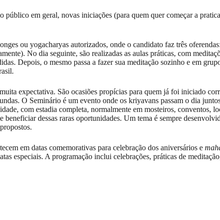
o público em geral, novas iniciações (para quem quer começar a pratica
ges ou yogacharyas autorizados, onde o candidato faz três oferendas: f
amente). No dia seguinte, são realizadas as aulas práticas, com meditaç
ndidas. Depois, o mesmo passa a fazer sua meditação sozinho e em grup
asil.
ita expectativa. São ocasiões propícias para quem já foi iniciado corri
ofundas. O Seminário é um evento onde os kriyavans passam o dia junto
a cidade, com estadia completa, normalmente em mosteiros, conventos, lo
se beneficiar dessas raras oportunidades. Um tema é sempre desenvolv
 propostos.
tecem em datas comemorativas para celebração dos aniversários e
mah
s especiais. A programação inclui celebrações, práticas de meditação,