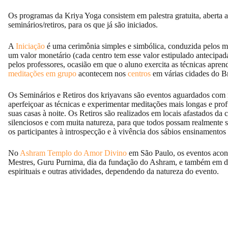
Os programas da Kriya Yoga consistem em palestra gratuita, aberta a
seminários/retiros, para os que já são iniciados.
A
Iniciação
é uma cerimônia simples e simbólica, conduzida pelos mon
um valor monetário (cada centro tem esse valor estipulado antecipad
pelos professores, ocasião em que o aluno exercita as técnicas apre
meditações em grupo
acontecem nos
centros
em várias cidades do Br
Os Seminários e Retiros dos kriyavans são eventos aguardados com mu
aperfeiçoar as técnicas e experimentar meditações mais longas e pr
suas casas à noite. Os Retiros são realizados em locais afastados d
silenciosos e com muita natureza, para que todos possam realmente 
os participantes à introspecção e à vivência dos sábios ensinamentos
No
Ashram Templo do Amor Divino
em São Paulo, os eventos acon
Mestres, Guru Purnima, dia da fundação do Ashram, e também em data
espirituais e outras atividades, dependendo da natureza do evento.