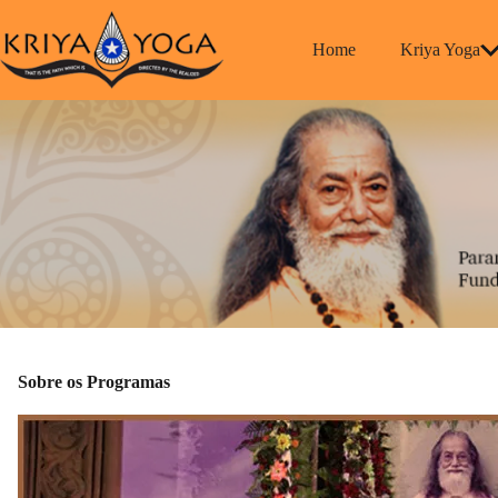
Pular
para
o
Home
Kriya Yoga
conteúdo
Sobre os Programas