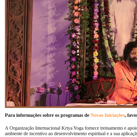
Para informações sobre os programas de
Novas Iniciações
, fav
A Organização Internacional Kriya Yoga fornece treinamento e apoio 
ambiente de incentivo ao desenvolvimento espiritual e a sua aplicaçã