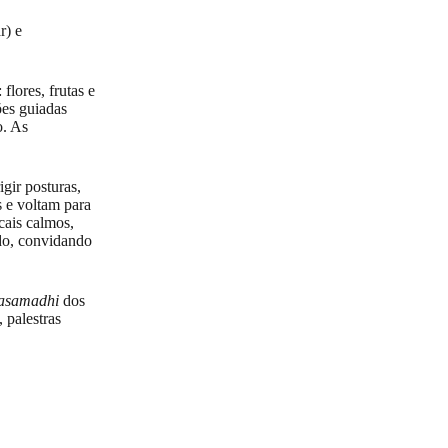
r) e
lores, frutas e
ões guiadas
o. As
gir posturas,
s e voltam para
cais calmos,
ido, convidando
asamadhi
dos
 palestras