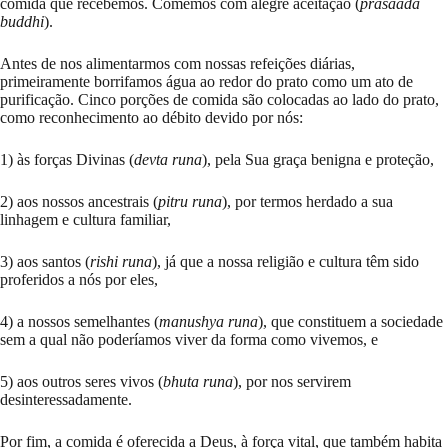
comida que recebemos. Comemos com alegre aceitação (
prasaada
buddhi
).
Antes de nos alimentarmos com nossas refeições diárias,
primeiramente borrifamos água ao redor do prato como um ato de
purificação. Cinco porções de comida são colocadas ao lado do prato,
como reconhecimento ao débito devido por nós:
1) às forças Divinas (
devta runa
), pela Sua graça benigna e proteção,
2) aos nossos ancestrais (
pitru runa
), por termos herdado a sua
linhagem e cultura familiar,
3) aos santos (
rishi runa
), já que a nossa religião e cultura têm sido
proferidos a nós por eles,
4) a nossos semelhantes (
manushya runa
), que constituem a sociedade
sem a qual não poderíamos viver da forma como vivemos, e
5) aos outros seres vivos (
bhuta runa
), por nos servirem
desinteressadamente.
Por fim, a comida é oferecida a Deus, à força vital, que também habita