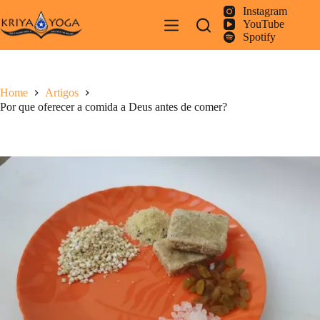
Pular
Instagram
para
YouTube
o
Spotify
conteúdo
Home
Artigos
Por que oferecer a comida a Deus antes de comer?