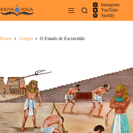
Pular
Instagram
para
YouTube
o
Spotify
conteúdo
Home
Artigos
O Estado de Escravidão