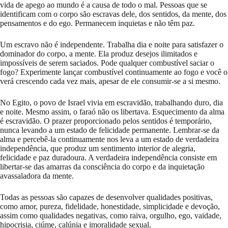
vida de apego ao mundo é a causa de todo o mal. Pessoas que se
identificam com o corpo são escravas dele, dos sentidos, da mente, dos
pensamentos e do ego. Permanecem inquietas e não têm paz.
Um escravo não é independente. Trabalha dia e noite para satisfazer o
dominador do corpo, a mente. Ela produz desejos ilimitados e
impossíveis de serem saciados. Pode qualquer combustível saciar o
fogo? Experimente lançar combustível continuamente ao fogo e você o
verá crescendo cada vez mais, apesar de ele consumir-se a si mesmo.
No Egito, o povo de Israel vivia em escravidão, trabalhando duro, dia
e noite. Mesmo assim, o faraó não os libertava. Esquecimento da alma
é escravidão. O prazer proporcionado pelos sentidos é temporário,
nunca levando a um estado de felicidade permanente. Lembrar-se da
alma e percebê-la continuamente nos leva a um estado de verdadeira
independência, que produz um sentimento interior de alegria,
felicidade e paz duradoura. A verdadeira independência consiste em
libertar-se das amarras da consciência do corpo e da inquietação
avassaladora da mente.
Todas as pessoas são capazes de desenvolver qualidades positivas,
como amor, pureza, fidelidade, honestidade, simplicidade e devoção,
assim como qualidades negativas, como raiva, orgulho, ego, vaidade,
hipocrisia, ciúme, calúnia e imoralidade sexual.