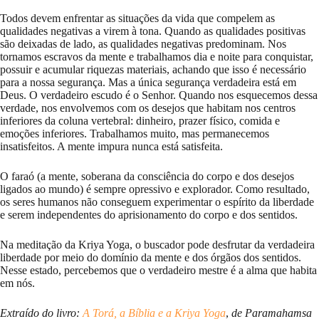
Todos devem enfrentar as situações da vida que compelem as
qualidades negativas a virem à tona. Quando as qualidades positivas
são deixadas de lado, as qualidades negativas predominam. Nos
tornamos escravos da mente e trabalhamos dia e noite para conquistar,
possuir e acumular riquezas materiais, achando que isso é necessário
para a nossa segurança. Mas a única segurança verdadeira está em
Deus. O verdadeiro escudo é o Senhor. Quando nos esquecemos dessa
verdade, nos envolvemos com os desejos que habitam nos centros
inferiores da coluna vertebral: dinheiro, prazer físico, comida e
emoções inferiores. Trabalhamos muito, mas permanecemos
insatisfeitos. A mente impura nunca está satisfeita.
O faraó (a mente, soberana da consciência do corpo e dos desejos
ligados ao mundo) é sempre opressivo e explorador. Como resultado,
os seres humanos não conseguem experimentar o espírito da liberdade
e serem independentes do aprisionamento do corpo e dos sentidos.
Na meditação da Kriya Yoga, o buscador pode desfrutar da verdadeira
liberdade por meio do domínio da mente e dos órgãos dos sentidos.
Nesse estado, percebemos que o verdadeiro mestre é a alma que habita
em nós.
Extraído do livro:
A Torá, a Bíblia e a Kriya Yoga
,
de Paramahamsa