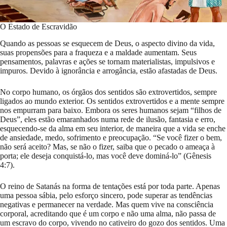
O Estado de Escravidão
Quando as pessoas se esquecem de Deus, o aspecto divino da vida,
suas propensões para a fraqueza e a maldade aumentam. Seus
pensamentos, palavras e ações se tornam materialistas, impulsivos e
impuros. Devido à ignorância e arrogância, estão afastadas de Deus.
No corpo humano, os órgãos dos sentidos são extrovertidos, sempre
ligados ao mundo exterior. Os sentidos extrovertidos e a mente sempre
nos empurram para baixo. Embora os seres humanos sejam “filhos de
Deus”, eles estão emaranhados numa rede de ilusão, fantasia e erro,
esquecendo-se da alma em seu interior, de maneira que a vida se enche
de ansiedade, medo, sofrimento e preocupação. “Se você fizer o bem,
não será aceito? Mas, se não o fizer, saiba que o pecado o ameaça à
porta; ele deseja conquistá-lo, mas você deve dominá-lo” (Gênesis
4:7).
O reino de Satanás na forma de tentações está por toda parte. Apenas
uma pessoa sábia, pelo esforço sincero, pode superar as tendências
negativas e permanecer na verdade. Mas quem vive na consciência
corporal, acreditando que é um corpo e não uma alma, não passa de
um escravo do corpo, vivendo no cativeiro do gozo dos sentidos. Uma