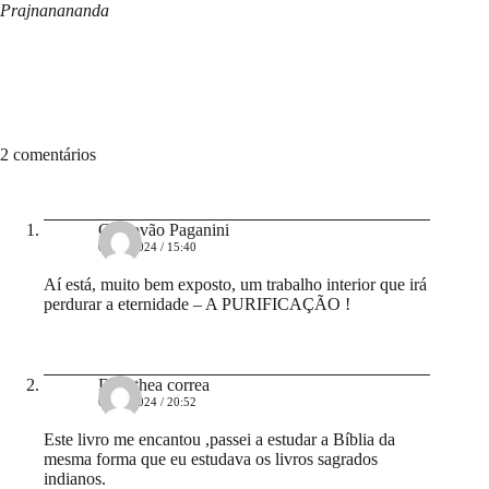
Prajnanananda
2 comentários
Cristovão Paganini
06/03/2024 / 15:40
Aí está, muito bem exposto, um trabalho interior que irá
perdurar a eternidade – A PURIFICAÇÃO !
Dorothea correa
04/03/2024 / 20:52
Este livro me encantou ,passei a estudar a Bíblia da
mesma forma que eu estudava os livros sagrados
indianos.