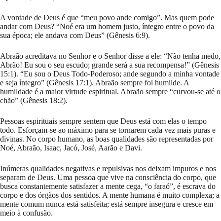
A vontade de Deus é que “meu povo ande comigo”. Mas quem pode
andar com Deus? “Noé era um homem justo, íntegro entre o povo da
sua época; ele andava com Deus” (Gênesis 6:9).
Abraão acreditava no Senhor e o Senhor disse a ele: “Não tenha medo,
Abrão! Eu sou o seu escudo; grande será a sua recompensa!” (Gênesis
15:1). “Eu sou o Deus Todo-Poderoso; ande segundo a minha vontade
e seja íntegro” (Gênesis 17:1). Abraão sempre foi humilde. A
humildade é a maior virtude espiritual. Abraão sempre “curvou-se até o
chão” (Gênesis 18:2).
Pessoas espirituais sempre sentem que Deus está com elas o tempo
todo. Esforçam-se ao máximo para se tornarem cada vez mais puras e
divinas. No corpo humano, as boas qualidades são representadas por
Noé, Abraão, Isaac, Jacó, José, Aarão e Davi.
Inúmeras qualidades negativas e repulsivas nos deixam impuros e nos
separam de Deus. Uma pessoa que vive na consciência do corpo, que
busca constantemente satisfazer a mente cega, “o faraó”, é escrava do
corpo e dos órgãos dos sentidos. A mente humana é muito complexa; a
mente comum nunca está satisfeita; está sempre insegura e cresce em
meio à confusão.