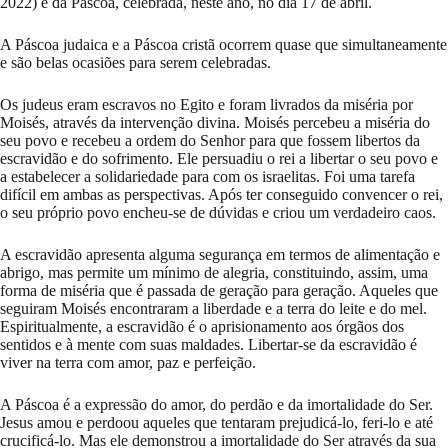
2022) e da Páscoa, celebrada, neste ano, no dia 17 de abril.
A Páscoa judaica e a Páscoa cristã ocorrem quase que simultaneamente
e são belas ocasiões para serem celebradas.
Os judeus eram escravos no Egito e foram livrados da miséria por
Moisés, através da intervenção divina. Moisés percebeu a miséria do
seu povo e recebeu a ordem do Senhor para que fossem libertos da
escravidão e do sofrimento. Ele persuadiu o rei a libertar o seu povo e
a estabelecer a solidariedade para com os israelitas. Foi uma tarefa
difícil em ambas as perspectivas. Após ter conseguido convencer o rei,
o seu próprio povo encheu-se de dúvidas e criou um verdadeiro caos.
A escravidão apresenta alguma segurança em termos de alimentação e
abrigo, mas permite um mínimo de alegria, constituindo, assim, uma
forma de miséria que é passada de geração para geração. Aqueles que
seguiram Moisés encontraram a liberdade e a terra do leite e do mel.
Espiritualmente, a escravidão é o aprisionamento aos órgãos dos
sentidos e à mente com suas maldades. Libertar-se da escravidão é
viver na terra com amor, paz e perfeição.
A Páscoa é a expressão do amor, do perdão e da imortalidade do Ser.
Jesus amou e perdoou aqueles que tentaram prejudicá-lo, feri-lo e até
crucificá-lo. Mas ele demonstrou a imortalidade do Ser através da sua