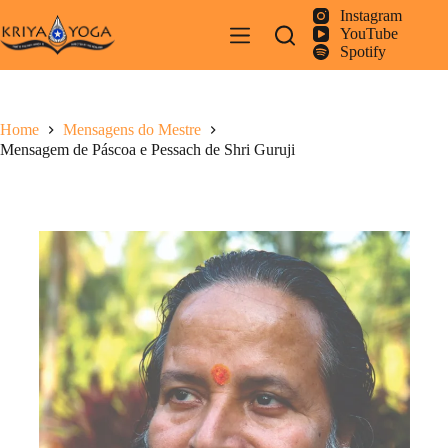
Pular
Instagram
para
YouTube
o
Spotify
conteúdo
Home
Mensagens do Mestre
Mensagem de Páscoa e Pessach de Shri Guruji