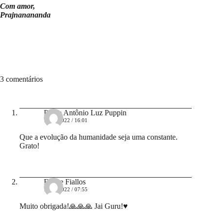
Com amor,
Prajnanananda
3 comentários
Pedro Antônio Luz Puppin
16/04/2022 / 16:01
Que a evolução da humanidade seja uma constante.
Grato!
Eliane Fiallos
16/04/2022 / 07:55
Muito obrigada!🙏🙏🙏 Jai Guru!♥️