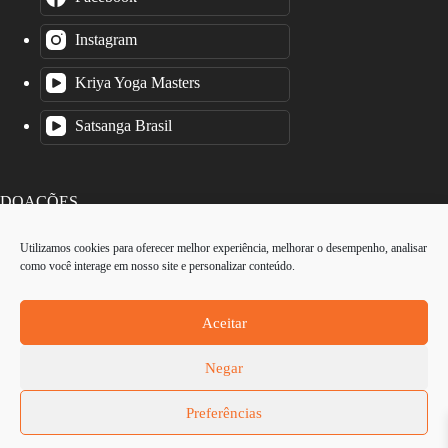
Instagram
Kriya Yoga Masters
Satsanga Brasil
DOAÇÕES
Utilizamos cookies para oferecer melhor experiência, melhorar o desempenho, analisar
como você interage em nosso site e personalizar conteúdo.
O Instituto Kriya Yoga é uma organização sem fins lucrativos.
Cada contribuição é valiosa, por menor que seja.
Aceitar
Negar
Preferências