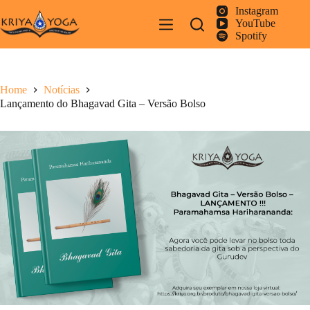
Pular
Instagram
para
YouTube
o
Spotify
conteúdo
Home
Notícias
Lançamento do Bhagavad Gita – Versão Bolso