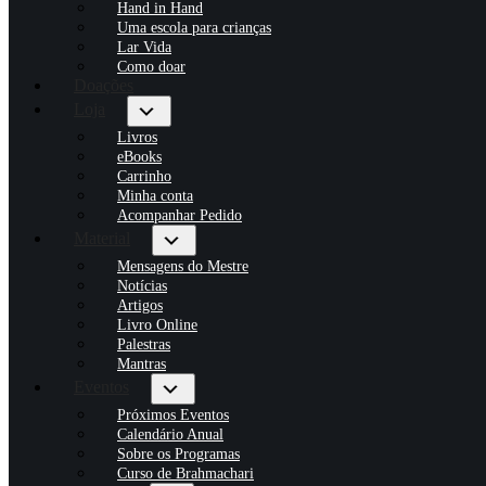
Hand in Hand
Uma escola para crianças
Lar Vida
Como doar
Doações
Loja
Livros
eBooks
Carrinho
Minha conta
Acompanhar Pedido
Material
Mensagens do Mestre
Notícias
Artigos
Livro Online
Palestras
Mantras
Eventos
Próximos Eventos
Calendário Anual
Sobre os Programas
Curso de Brahmachari