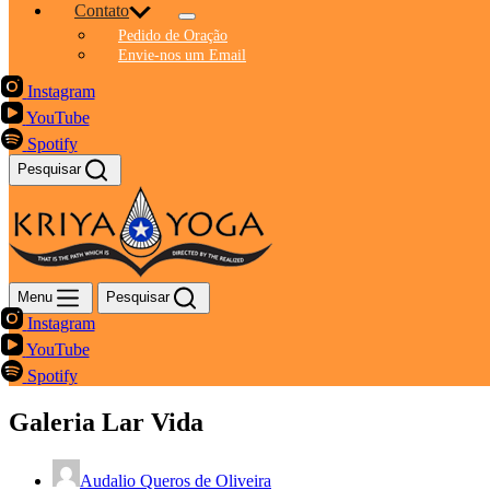
Contato
Pedido de Oração
Envie-nos um Email
Instagram
YouTube
Spotify
Pesquisar
Menu
Pesquisar
Instagram
YouTube
Spotify
Galeria Lar Vida
Audalio Queros de Oliveira