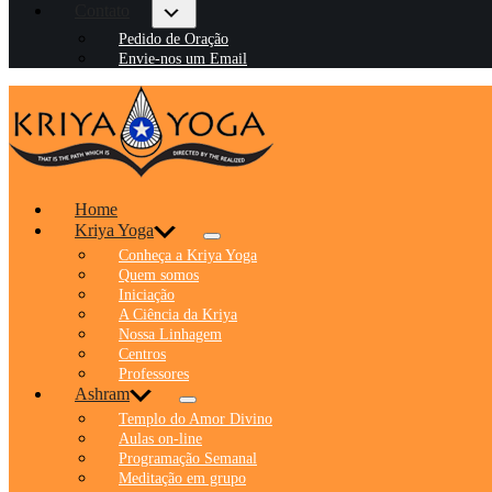
Contato
Pedido de Oração
Envie-nos um Email
Home
Kriya Yoga
Conheça a Kriya Yoga
Quem somos
Iniciação
A Ciência da Kriya
Nossa Linhagem
Centros
Professores
Ashram
Templo do Amor Divino
Aulas on-line
Programação Semanal
Meditação em grupo