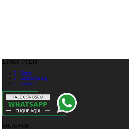
LINKS ÚTEIS
Home
learn.kriya.org
Contato
SIGA-NOS