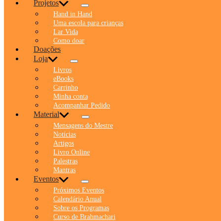
Projetos
Hand in Hand
Uma escola para crianças
Lar Vida
Como doar
Doações
Loja
Livros
eBooks
Carrinho
Minha conta
Acompanhar Pedido
Material
Mensagens do Mestre
Notícias
Artigos
Livro Online
Palestras
Mantras
Eventos
Próximos Eventos
Calendário Anual
Sobre os Programas
Curso de Brahmachari