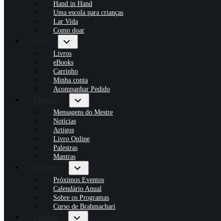
Hand in Hand
Uma escola para crianças
Lar Vida
Como doar
Loja
Livros
eBooks
Carrinho
Minha conta
Acompanhar Pedido
Material
Mensagens do Mestre
Notícias
Artigos
Livro Online
Palestras
Mantras
Eventos
Próximos Eventos
Calendário Anual
Sobre os Programas
Curso de Brahmachari
Contato