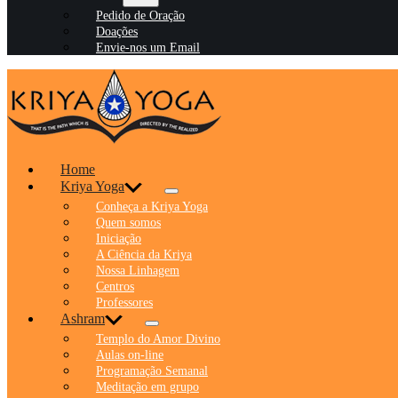
Pedido de Oração
Doações
Envie-nos um Email
Home
Kriya Yoga
Conheça a Kriya Yoga
Quem somos
Iniciação
A Ciência da Kriya
Nossa Linhagem
Centros
Professores
Ashram
Templo do Amor Divino
Aulas on-line
Programação Semanal
Meditação em grupo