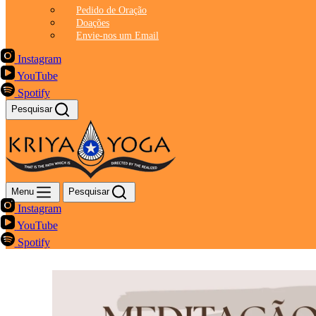
Pedido de Oração
Doações
Envie-nos um Email
Instagram
YouTube
Spotify
Pesquisar
Menu
Pesquisar
Instagram
YouTube
Spotify