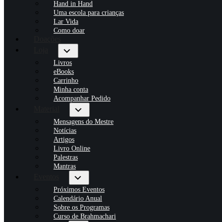
Hand in Hand
Uma escola para crianças
Lar Vida
Como doar
Doações
Loja
Livros
eBooks
Carrinho
Minha conta
Acompanhar Pedido
Material
Mensagens do Mestre
Notícias
Artigos
Livro Online
Palestras
Mantras
Eventos
Próximos Eventos
Calendário Anual
Sobre os Programas
Curso de Brahmachari