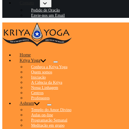
Contato
Pedido de Oração
Envie-nos um Email
Home
Kriya Yoga
Conheça a Kriya Yoga
Quem somos
Iniciação
A Ciência da Kriya
Nossa Linhagem
Centros
Professores
Ashram
Templo do Amor Divino
Aulas on-line
Programação Semanal
Meditação em grupo