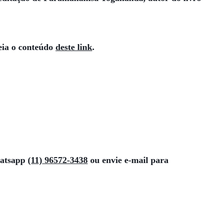
leia o conteúdo
deste link
.
hatsapp
(11) 96572-3438
ou envie e-mail para