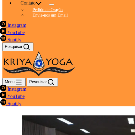
Contato
Pedido de Oração
Envie-nos um Email
Instagram
YouTube
Spotify
Pesquisar
Menu
Pesquisar
Instagram
YouTube
Spotify