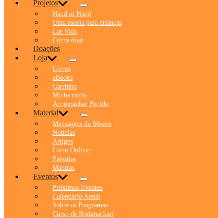
Projetos
Hand in Hand
Uma escola para crianças
Lar Vida
Como doar
Doações
Loja
Livros
eBooks
Carrinho
Minha conta
Acompanhar Pedido
Material
Mensagens do Mestre
Notícias
Artigos
Livro Online
Palestras
Mantras
Eventos
Próximos Eventos
Calendário Anual
Sobre os Programas
Curso de Brahmachari