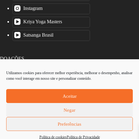
Instagram
Kriya Yoga Masters
Satsanga Brasil
DOAÇÕES
Utilizamos cookies para oferecer melhor experiência, melhorar o desempenho, analisar
como você interage em nosso site e personalizar conteúdo.
O Instituto Kriya Yoga é uma organização sem fins lucrativos.
Cada contribuição é valiosa, por menor que seja.
Aceitar
Negar
Preferências
Copyright © 2026 Instituto Kriya Yoga -
Política de
Política de cookies
Política de Privacidade