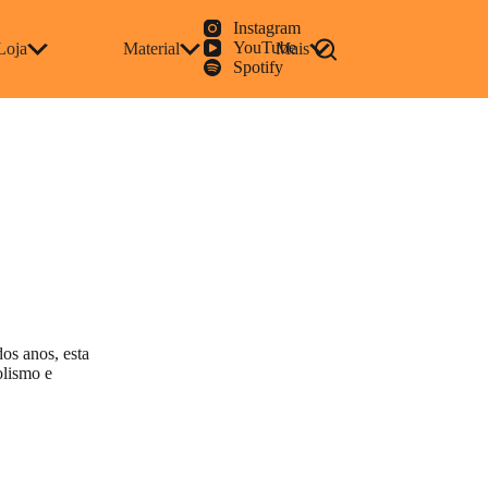
Instagram
YouTube
Loja
Material
Mais
Spotify
os anos, esta
olismo e