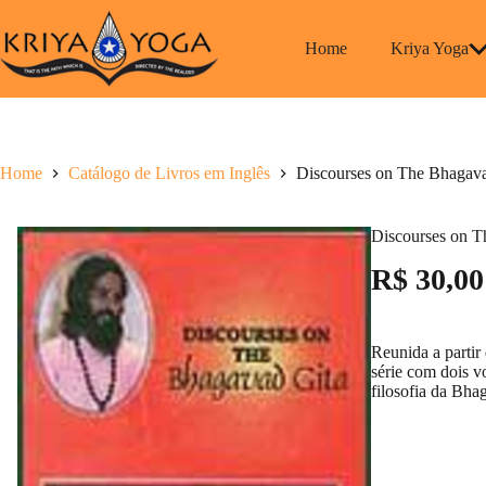
Pular
para
o
Home
Kriya Yoga
conteúdo
Home
Catálogo de Livros em Inglês
Discourses on The Bhagavad
Discourses on T
R$ 30,00
Reunida a partir
série com dois v
filosofia da Bha