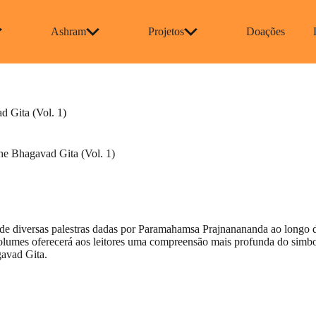
Ashram
Projetos
Doações
 Gita (Vol. 1)
he Bhagavad Gita (Vol. 1)
 de diversas palestras dadas por Paramahamsa Prajnanananda ao longo d
olumes oferecerá aos leitores uma compreensão mais profunda do simb
gavad Gita.