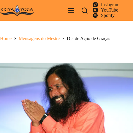
Pular
Instagram
para
YouTube
o
Spotify
conteúdo
Home
Mensagens do Mestre
Dia de Ação de Graças