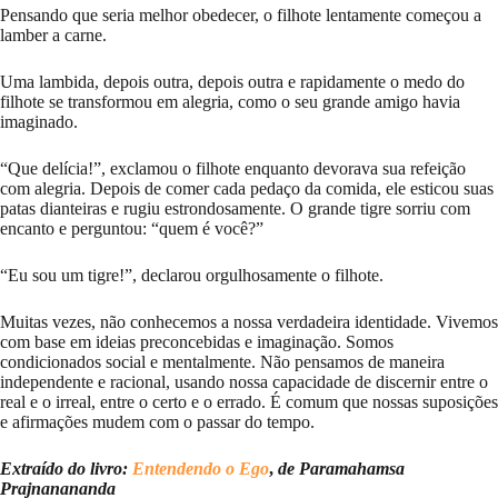
Pensando que seria melhor obedecer, o filhote lentamente começou a
lamber a carne.
Uma lambida, depois outra, depois outra e rapidamente o medo do
filhote se transformou em alegria, como o seu grande amigo havia
imaginado.
“Que delícia!”, exclamou o filhote enquanto devorava sua refeição
com alegria. Depois de comer cada pedaço da comida, ele esticou suas
patas dianteiras e rugiu estrondosamente. O grande tigre sorriu com
encanto e perguntou: “quem é você?”
“Eu sou um tigre!”, declarou orgulhosamente o filhote.
Muitas vezes, não conhecemos a nossa verdadeira identidade. Vivemos
com base em ideias preconcebidas e imaginação. Somos
condicionados social e mentalmente. Não pensamos de maneira
independente e racional, usando nossa capacidade de discernir entre o
real e o irreal, entre o certo e o errado. É comum que nossas suposições
e afirmações mudem com o passar do tempo.
Extraído do livro:
Entendendo o Ego
,
de Paramahamsa
Prajnanananda