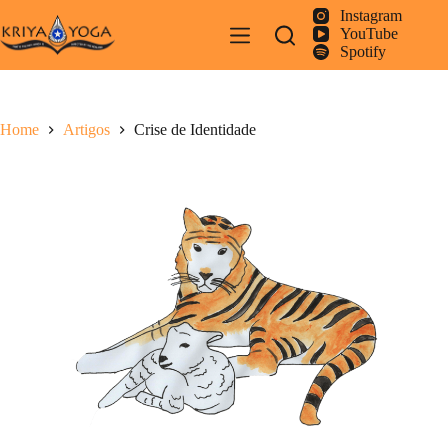
Pular
Instagram
para
YouTube
o
Spotify
conteúdo
Home
Artigos
Crise de Identidade