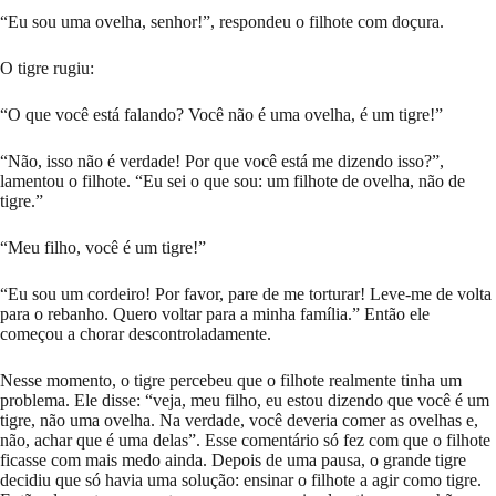
“Eu sou uma ovelha, senhor!”, respondeu o filhote com doçura.
O tigre rugiu:
“O que você está falando? Você não é uma ovelha, é um tigre!”
“Não, isso não é verdade! Por que você está me dizendo isso?”,
lamentou o filhote. “Eu sei o que sou: um filhote de ovelha, não de
tigre.”
“Meu filho, você é um tigre!”
“Eu sou um cordeiro! Por favor, pare de me torturar! Leve-me de volta
para o rebanho. Quero voltar para a minha família.” Então ele
começou a chorar descontroladamente.
Nesse momento, o tigre percebeu que o filhote realmente tinha um
problema. Ele disse: “veja, meu filho, eu estou dizendo que você é um
tigre, não uma ovelha. Na verdade, você deveria comer as ovelhas e,
não, achar que é uma delas”. Esse comentário só fez com que o filhote
ficasse com mais medo ainda. Depois de uma pausa, o grande tigre
decidiu que só havia uma solução: ensinar o filhote a agir como tigre.