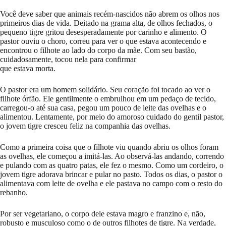
Você deve saber que animais recém-nascidos não abrem os olhos nos
primeiros dias de vida. Deitado na grama alta, de olhos fechados, o
pequeno tigre gritou desesperadamente por carinho e alimento. O
pastor ouviu o choro, correu para ver o que estava acontecendo e
encontrou o filhote ao lado do corpo da mãe. Com seu bastão,
cuidadosamente, tocou nela para confirmar
que estava morta.
O pastor era um homem solidário. Seu coração foi tocado ao ver o
filhote órfão. Ele gentilmente o embrulhou em um pedaço de tecido,
carregou-o até sua casa, pegou um pouco de leite das ovelhas e o
alimentou. Lentamente, por meio do amoroso cuidado do gentil pastor,
o jovem tigre cresceu feliz na companhia das ovelhas.
Como a primeira coisa que o filhote viu quando abriu os olhos foram
as ovelhas, ele começou a imitá-las. Ao observá-las andando, correndo
e pulando com as quatro patas, ele fez o mesmo. Como um cordeiro, o
jovem tigre adorava brincar e pular no pasto. Todos os dias, o pastor o
alimentava com leite de ovelha e ele pastava no campo com o resto do
rebanho.
Por ser vegetariano, o corpo dele estava magro e franzino e, não,
robusto e musculoso como o de outros filhotes de tigre. Na verdade,