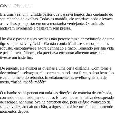
Crise de Identidade
Era uma vez, um humilde pastor que passava longos dias cuidando do
seu rebanho de ovelhas. Todas as manhãs, ele acordava cedo e levava
as ovelhas para pastar em uma montanha verdejante. Os animais
andavam livremente e pastavam sem pressa.
Um dia o pastor e suas ovelhas não perceberam a aproximação de uma
tigresa que estava grávida. Ela não comia há dias e seu corpo, antes
robusto, encontrava-se agora definhado e fraco. Temendo por sua vida
e pela de seus filhotes, ela precisava encontrar alimento antes que
tivesse um triste fim.
De repente, ela avistou as ovelhas a uma certa distância. Com fome e
determinação selvagem, ela correu com toda sua força, saltou bem alto
e caiu no meio do rebanho. Imediatamente, as ovelhas gritaram de
medo, “mééé! mééé! mééé!”
O rebanho se dispersou em todas as direções de maneira desenfreada,
correndo de um lado para o outro. Entretanto, na tentativa desesperada
de escapar, nenhuma ovelha percebeu que, pelo estágio avançado da
sua gravidez, ao cair no chão, a tigresa deu à luz um filhote, morrendo
momentos depois.