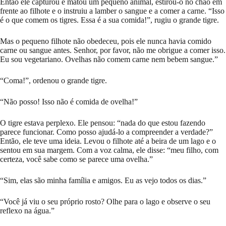
Então ele capturou e matou um pequeno animal, estirou-o no chão em
frente ao filhote e o instruiu a lamber o sangue e a comer a carne. “Isso
é o que comem os tigres. Essa é a sua comida!”, rugiu o grande tigre.
Mas o pequeno filhote não obedeceu, pois ele nunca havia comido
carne ou sangue antes. Senhor, por favor, não me obrigue a comer isso.
Eu sou vegetariano. Ovelhas não comem carne nem bebem sangue.”
“Coma!”, ordenou o grande tigre.
“Não posso! Isso não é comida de ovelha!”
O tigre estava perplexo. Ele pensou: “nada do que estou fazendo
parece funcionar. Como posso ajudá-lo a compreender a verdade?”
Então, ele teve uma ideia. Levou o filhote até a beira de um lago e o
sentou em sua margem. Com a voz calma, ele disse: “meu filho, com
certeza, você sabe como se parece uma ovelha.”
“Sim, elas são minha família e amigos. Eu as vejo todos os dias.”
“Você já viu o seu próprio rosto? Olhe para o lago e observe o seu
reflexo na água.”