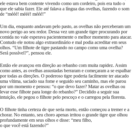
ele estava bem contente vivendo como um cordeiro, pois era tudo o
que ele sabia fazer. Ele até falava a língua das ovelhas, fazendo o som
de “mééé! mééé! mééé!”
Um dia, enquanto andavam pelo pasto, as ovelhas não perceberam um
novo perigo ao seu redor. Dessa vez um grande tigre procurando por
comida no vale esperava pacientemente o melhor momento para atacar.
Contudo ele notou algo extraordinário e mal podia acreditar em seus
olhos. “Um filhote de tigre pastando no campo como uma ovelha?
Será possível?”, pensou ele.
Então ele avançou em direção ao rebanho com muita rapidez. Assim
como antes, as ovelhas assustadas berraram e começaram a se espalhar
por todas as direções. O poderoso tigre poderia facilmente ter atacado
uma vítima, saciado sua fome e seguido seu caminho, mas ele parou
por um momento e pensou: “o que devo fazer? Matar as ovelhas ou
levar esse filhote para longe do rebanho?” Decidido a seguir sua
intuição, ele pegou o filhote pelo pescoço e o carregou pela floresta.
O filhote tinha certeza de que seria morto, então começou a tremer e a
chorar. No entanto, seu choro apenas irritou o grande tigre que olhou
profundamente em seus olhos e disse: “meu filho,
o que você está fazendo?”