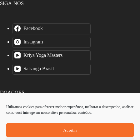
SIGA-NOS
Facebook
Instagram
Kriya Yoga Masters
Satsanga Brasil
DOAÇÕES
Utilizamos cookies para oferecer melhor experiência, melhorar o desempenho, analisar
como você interage em nosso site e personalizar conteúdo.
O Instituto Kriya Yoga é uma organização sem fins lucrativos.
Cada contribuição é valiosa, por menor que seja.
Aceitar