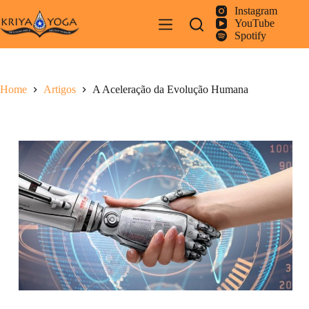
Pular
Instagram
para
YouTube
o
Spotify
conteúdo
Home
Artigos
A Aceleração da Evolução Humana