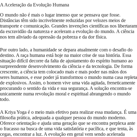
A Aceleração da Evolução Humana
O mundo não é mais o lugar imenso que se pensava que fosse.
Distâncias têm sido incrivelmente reduzidas por velozes meios de
transporte e comunicação. Grandes invenções científicas nos libertaram
da escravidão da natureza e aceleram a evolução do mundo. A ciência
nos tem aliviado da opressão da pobreza e da dor física.
Por outro lado, a humanidade se depara atualmente com o desafio do
destino. A raça humana está hoje na maior crise de sua história. Essa
situação difícil decorre da falta de ajustamento do espírito humano ao
surpreendente desenvolvimento da ciência e da tecnologia. De forma
crescente, a ciência tem colocado mais e mais poder nas mãos dos
seres humanos, e esse poder já transformou o mundo numa casa repleta
de explosivos. Assim, o homem vive uma vida agitada, freneticamente
procurando o sentido da vida e sua segurança. A solução encontra-se
unicamente numa revolução moral e espiritual abrangendo o mundo
todo.
A Kriya Yoga é o meio mais efetivo para realizar essa mudança. É uma
filosofia prática, adequada a qualquer pessoa do mundo moderno.
Oferece orientação e ajuda uma geração que se encontra perplexa ante
o fracasso na busca de uma vida satisfatória e pacífica, e que tenta, às
cegas, encontrar a luz. A evolução em geral vem sendo acelerada