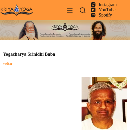
Pular
Instagram
para
YouTube
o
Spotify
conteúdo
Yogacharya Srinidhi Baba
voltar