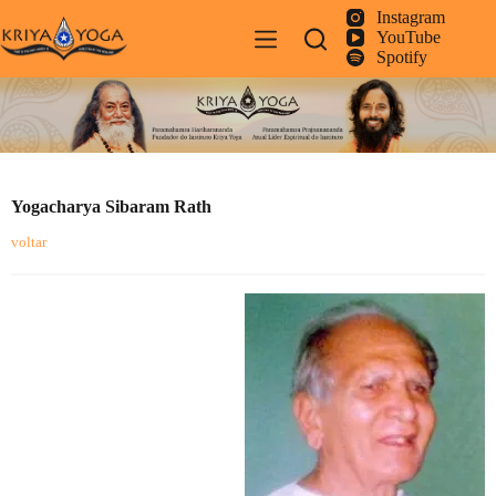
Pular
Instagram
para
YouTube
o
Spotify
conteúdo
Yogacharya Sibaram Rath
voltar