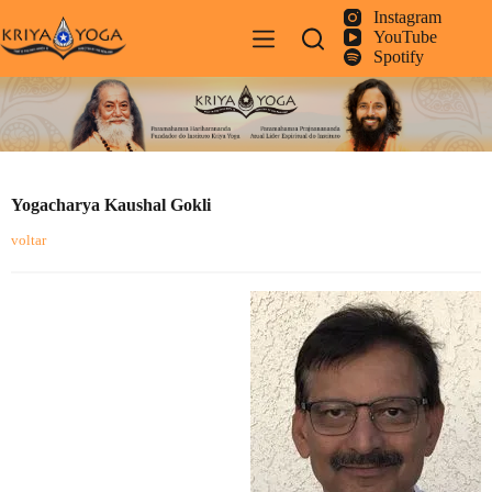
Pular
Instagram
para
YouTube
o
Spotify
conteúdo
Yogacharya Kaushal Gokli
voltar