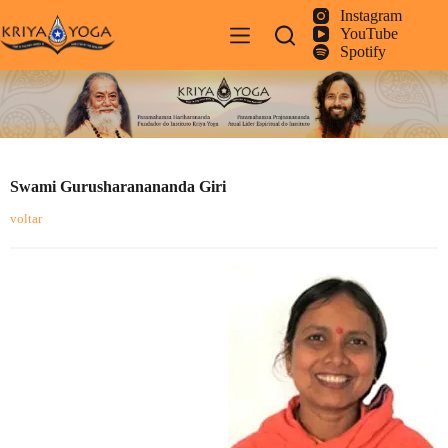
Pular
Instagram
para
YouTube
o
Spotify
conteúdo
Swami Gurusharanananda Giri
voltar