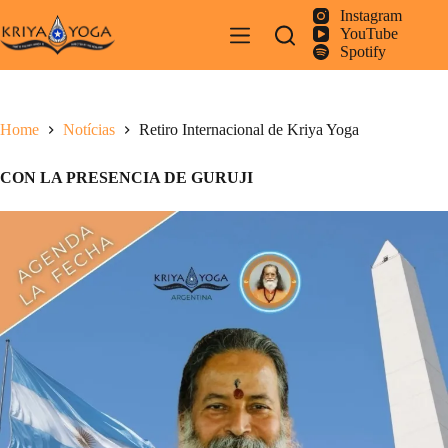
Pular
Instagram
para
YouTube
o
Spotify
conteúdo
Home
Notícias
Retiro Internacional de Kriya Yoga
CON LA PRESENCIA DE GURUJI