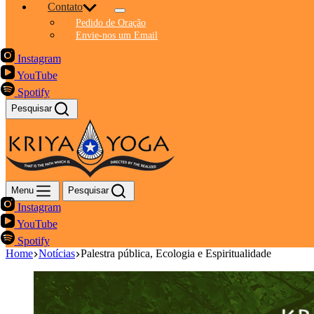
Contato
Pedido de Oração
Envie-nos um Email
Instagram
YouTube
Spotify
Pesquisar
Menu
Pesquisar
Instagram
YouTube
Spotify
Home
Notícias
Palestra pública, Ecologia e Espiritualidade