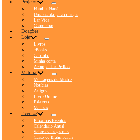
Projetos
Hand in Hand
Uma escola para crianças
Lar Vida
Como doar
Doações
Loja
Livros
eBooks
Carrinho
Minha conta
Acompanhar Pedido
Material
Mensagens do Mestre
Notícias
Artigos
Livro Online
Palestras
Mantras
Eventos
Próximos Eventos
Calendário Anual
Sobre os Programas
Curso de Brahmachari