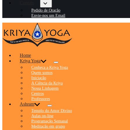
Contato
Pedido de Oração
Envie-nos um Email
Home
Kriya Yoga
Conheça a Kriya Yoga
Quem somos
Iniciação
A Ciência da Kriya
Nossa Linhagem
Centros
Professores
Ashram
Templo do Amor Divino
Aulas on-line
Programação Semanal
Meditação em grupo