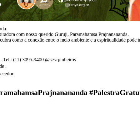
nda
nspiradora com nosso querido Guruji, Paramahamsa Prajnanananda.
scubra como a conexão entre o meio ambiente e a espiritualidade pode t
– Tel.: (11) 3095-9400 @sescpinheiros
de .
uecedor.
ParamahamsaPrajnanananda #PalestraGratu