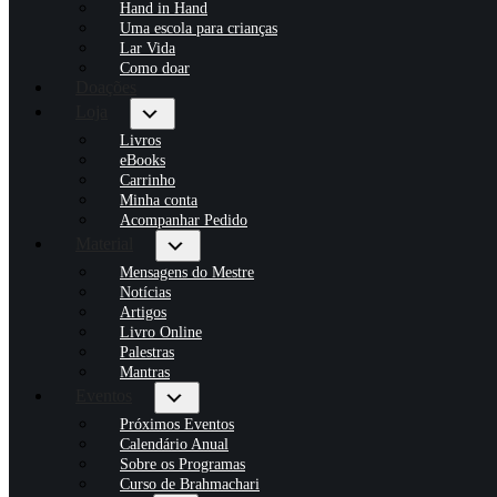
Hand in Hand
Uma escola para crianças
Lar Vida
Como doar
Doações
Loja
Livros
eBooks
Carrinho
Minha conta
Acompanhar Pedido
Material
Mensagens do Mestre
Notícias
Artigos
Livro Online
Palestras
Mantras
Eventos
Próximos Eventos
Calendário Anual
Sobre os Programas
Curso de Brahmachari