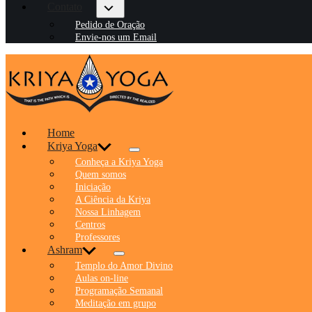
Contato
Pedido de Oração
Envie-nos um Email
Home
Kriya Yoga
Conheça a Kriya Yoga
Quem somos
Iniciação
A Ciência da Kriya
Nossa Linhagem
Centros
Professores
Ashram
Templo do Amor Divino
Aulas on-line
Programação Semanal
Meditação em grupo