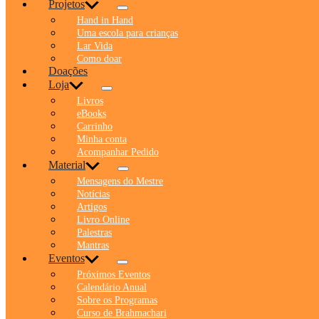
Projetos
Hand in Hand
Uma escola para crianças
Lar Vida
Como doar
Doações
Loja
Livros
eBooks
Carrinho
Minha conta
Acompanhar Pedido
Material
Mensagens do Mestre
Notícias
Artigos
Livro Online
Palestras
Mantras
Eventos
Próximos Eventos
Calendário Anual
Sobre os Programas
Curso de Brahmachari