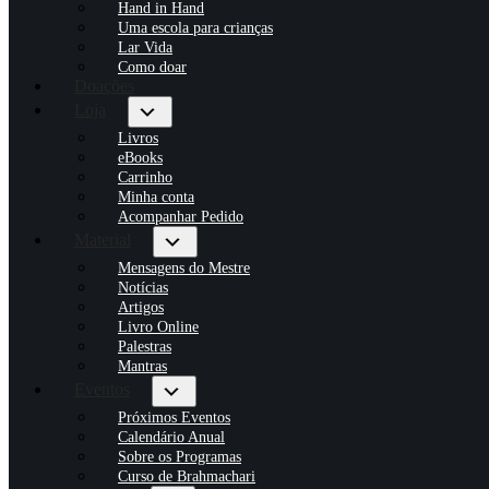
Hand in Hand
Uma escola para crianças
Lar Vida
Como doar
Doações
Loja
Livros
eBooks
Carrinho
Minha conta
Acompanhar Pedido
Material
Mensagens do Mestre
Notícias
Artigos
Livro Online
Palestras
Mantras
Eventos
Próximos Eventos
Calendário Anual
Sobre os Programas
Curso de Brahmachari