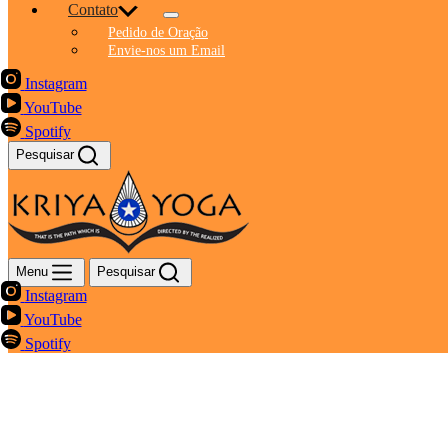
Contato
Pedido de Oração
Envie-nos um Email
Instagram
YouTube
Spotify
Pesquisar
Menu
Pesquisar
Instagram
YouTube
Spotify