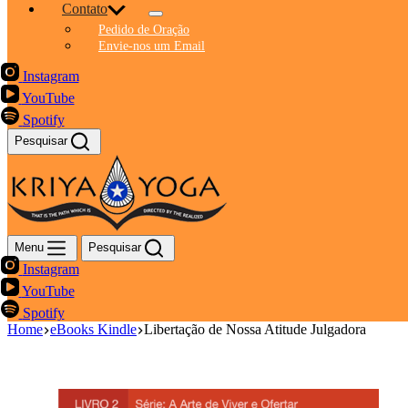
Contato
Pedido de Oração
Envie-nos um Email
Instagram
YouTube
Spotify
Pesquisar
Menu
Pesquisar
Instagram
YouTube
Spotify
Home
eBooks Kindle
Libertação de Nossa Atitude Julgadora