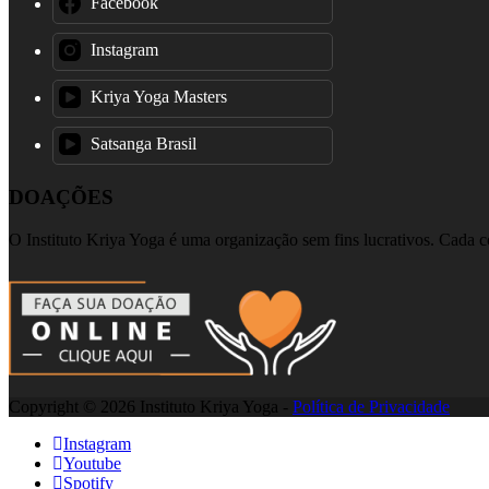
Facebook
Instagram
Kriya Yoga Masters
Satsanga Brasil
DOAÇÕES
O Instituto Kriya Yoga é uma organização sem fins lucrativos. Cada co
Copyright © 2026 Instituto Kriya Yoga -
Política de Privacidade
Instagram
Youtube
Spotify