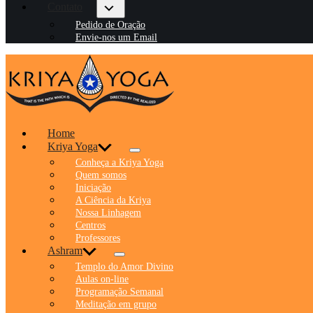
Contato
Pedido de Oração
Envie-nos um Email
Home
Kriya Yoga
Conheça a Kriya Yoga
Quem somos
Iniciação
A Ciência da Kriya
Nossa Linhagem
Centros
Professores
Ashram
Templo do Amor Divino
Aulas on-line
Programação Semanal
Meditação em grupo