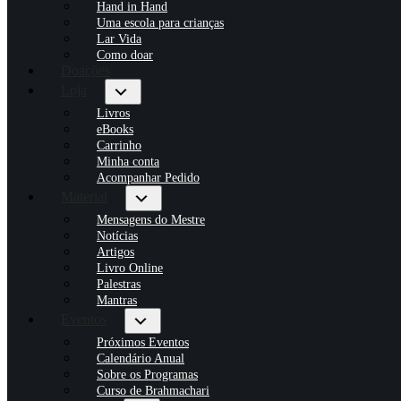
Hand in Hand
Uma escola para crianças
Lar Vida
Como doar
Doações
Loja
Livros
eBooks
Carrinho
Minha conta
Acompanhar Pedido
Material
Mensagens do Mestre
Notícias
Artigos
Livro Online
Palestras
Mantras
Eventos
Próximos Eventos
Calendário Anual
Sobre os Programas
Curso de Brahmachari