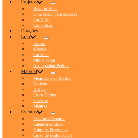
Projetos
Hand in Hand
Uma escola para crianças
Lar Vida
Como doar
Doações
Loja
Livros
eBooks
Carrinho
Minha conta
Acompanhar Pedido
Material
Mensagens do Mestre
Notícias
Artigos
Livro Online
Palestras
Mantras
Eventos
Próximos Eventos
Calendário Anual
Sobre os Programas
Curso de Brahmachari