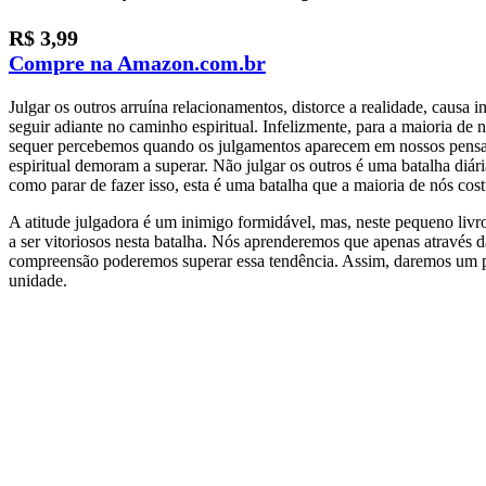
R$ 3,99
Compre na Amazon.c
o
m.br
Julgar os outros arruína relacionamentos, distorce a realidade, causa i
seguir adiante no caminho espiritual. Infelizmente, para a maioria de 
sequer percebemos quando os julgamentos aparecem em nossos pensam
espiritual demoram a superar. Não julgar os outros é uma batalha diá
como parar de fazer isso, esta é uma batalha que a maioria de nós cos
A atitude julgadora é um inimigo formidável, mas, neste pequeno li
a ser vitoriosos nesta batalha. Nós aprenderemos que apenas através d
compreensão poderemos superar essa tendência. Assim, daremos um pa
unidade.