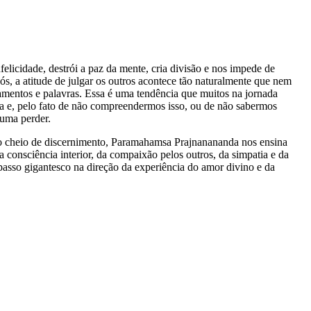
nfelicidade, destrói a paz da mente, cria divisão e nos impede de
nós, a atitude de julgar os outros acontece tão naturalmente que nem
entos e palavras. Essa é uma tendência que muitos na jornada
ria e, pelo fato de não compreendermos isso, ou de não sabermos
tuma perder.
vro cheio de discernimento, Paramahamsa Prajnanananda nos ensina
a consciência interior, da compaixão pelos outros, da simpatia e da
sso gigantesco na direção da experiência do amor divino e da