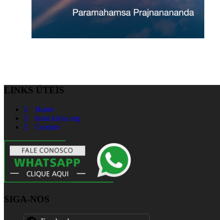
LINKS ÚTEIS
Home
learn.kriya.org
Contato
SIGA-NOS