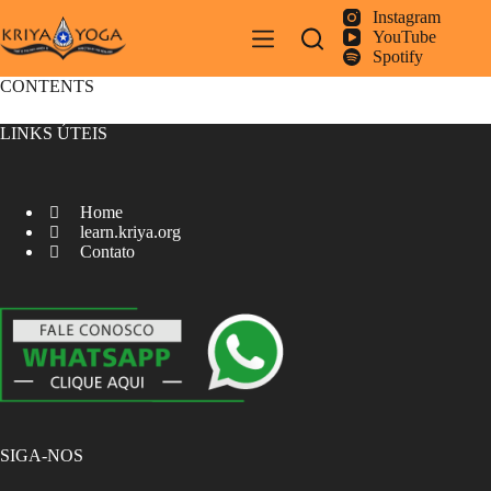
Pular
Instagram
para
YouTube
o
Spotify
conteúdo
CONTENTS
LINKS ÚTEIS
Home
learn.kriya.org
Contato
SIGA-NOS