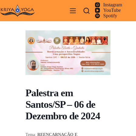
Pular
Instagram
para
YouTube
o
Spotify
conteúdo
Palestra em
Santos/SP – 06 de
Dezembro de 2024
Tema:
REENCARNAÇÃO E