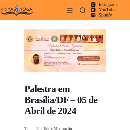
Pular
Instagram
para
YouTube
o
Spotify
conteúdo
Palestra em
Brasília/DF – 05 de
Abril de 2024
Tema:
Tik Tok e Meditação