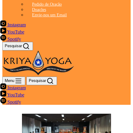
Pedido de Oração
Doações
Envie-nos um Email
Instagram
YouTube
Spotify
Pesquisar
Menu
Pesquisar
Instagram
YouTube
Spotify