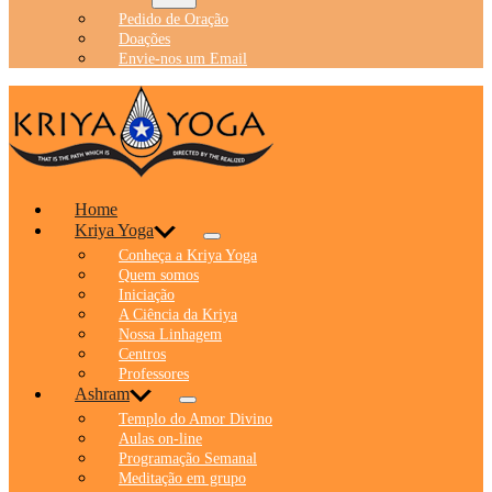
Pedido de Oração
Doações
Envie-nos um Email
Home
Kriya Yoga
Conheça a Kriya Yoga
Quem somos
Iniciação
A Ciência da Kriya
Nossa Linhagem
Centros
Professores
Ashram
Templo do Amor Divino
Aulas on-line
Programação Semanal
Meditação em grupo