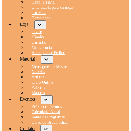
Hand in Hand
Uma escola para crianças
Lar Vida
Como doar
Loja
Livros
eBooks
Carrinho
Minha conta
Acompanhar Pedido
Material
Mensagens do Mestre
Notícias
Artigos
Livro Online
Palestras
Mantras
Eventos
Próximos Eventos
Calendário Anual
Sobre os Programas
Curso de Brahmachari
Contato