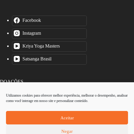
Facebook
Instagram
Kriya Yoga Masters
Satsanga Brasil
DOAÇÕES
Utilizamos cookies para oferecer melhor experiência, melhorar o desempenho, analisar
como você interage em nosso site e personalizar conteúdo.
O Instituto Kriya Yoga é uma organização sem fins lucrativos.
Cada contribuição é valiosa, por menor que seja.
Aceitar
Negar