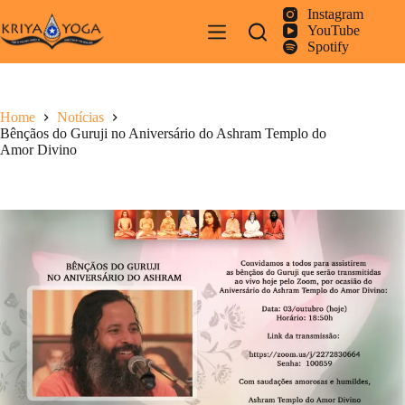
Pular
Instagram
para
YouTube
o
Spotify
conteúdo
Home
Notícias
Bênçãos do Guruji no Aniversário do Ashram Templo do
Amor Divino