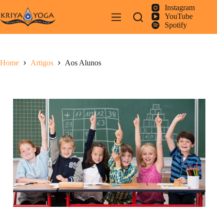
Pular
Instagram
para
YouTube
o
Spotify
conteúdo
Home
Artigos
Aos Alunos