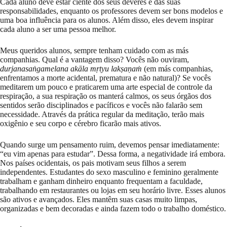
Cada aluno deve estar ciente dos seus deveres e das suas
responsabilidades, enquanto os professores devem ser bons modelos e
uma boa influência para os alunos. Além disso, eles devem inspirar
cada aluno a ser uma pessoa melhor.
Meus queridos alunos, sempre tenham cuidado com as más
companhias. Qual é a vantagem disso? Vocês não ouviram,
durjanasaṅgamelana akāla mṛtyu lakṣaṇaṁ
(em más companhias,
enfrentamos a morte acidental, prematura e não natural)? Se vocês
meditarem um pouco e praticarem uma arte especial de controle da
respiração, a sua respiração os manterá calmos, os seus órgãos dos
sentidos serão disciplinados e pacíficos e vocês não falarão sem
necessidade. Através da prática regular da meditação, terão mais
oxigênio e seu corpo e cérebro ficarão mais ativos.
Quando surge um pensamento ruim, devemos pensar imediatamente:
“eu vim apenas para estudar”. Dessa forma, a negatividade irá embora.
Nos países ocidentais, os pais motivam seus filhos a serem
independentes. Estudantes do sexo masculino e feminino geralmente
trabalham e ganham dinheiro enquanto frequentam a faculdade,
trabalhando em restaurantes ou lojas em seu horário livre. Esses alunos
são ativos e avançados. Eles mantêm suas casas muito limpas,
organizadas e bem decoradas e ainda fazem todo o trabalho doméstico.