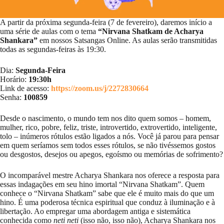
A partir da próxima segunda-feira (7 de fevereiro), daremos início a
uma série de aulas com o tema
“Nirvana Shatkam de Acharya
Shankara”
em nossos Satsangas Online. As aulas serão transmitidas
todas as segundas-feiras às 19:30.
Dia:
Segunda-Feira
Horário:
19:30h
Link de acesso:
https://zoom.us/j/2272830664
Senha:
100859
Desde o nascimento, o mundo tem nos dito quem somos – homem,
mulher, rico, pobre, feliz, triste, introvertido, extrovertido, inteligente,
tolo – inúmeros rótulos estão ligados a nós. Você já parou para pensar
em quem seríamos sem todos esses rótulos, se não tivéssemos gostos
ou desgostos, desejos ou apegos, egoísmo ou memórias de sofrimento?
O incomparável mestre Acharya Shankara nos oferece a resposta para
essas indagações em seu hino imortal “Nirvana Shatkam”. Quem
conhece o “Nirvana Shatkam” sabe que ele é muito mais do que um
hino. É uma poderosa técnica espiritual que conduz à iluminação e à
libertação. Ao empregar uma abordagem antiga e sistemática
conhecida como
neti neti
(isso não, isso não), Acharya Shankara nos