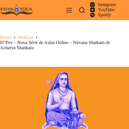
Pular
Instagram
para
YouTube
o
Spotify
conteúdo
Home
Notícias
07/Fev – Nova Série de Aulas Online – Nirvana Shatkam de
Acharya Shankara