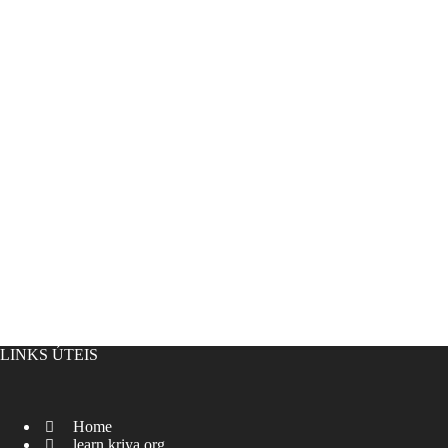
LINKS ÚTEIS
Home
learn.kriya.org